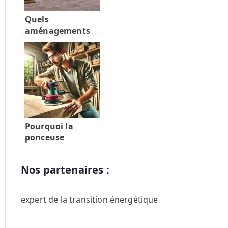
Quels
aménagements
extérieurs prévoir
pour PMR ?
Pourquoi la
ponceuse
excentrique est
idéale pour les
Nos partenaires :
bricoleurs
amateurs et où
l’acheter ?
expert de la transition énergétique