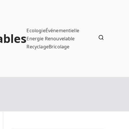
Ecologie
Événementielle
ables
Energie Renouvelable
Recyclage
Bricolage