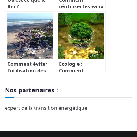
Bio ?
réutiliser les eaux
ateliers DIY et
de pluie ?
upcycling
deviennent des
animations…
Comment éviter
Ecologie :
l’utilisation des
Comment
sacs en plastique
changer ses
?
habitudes ?
Nos partenaires :
expert de la transition énergétique